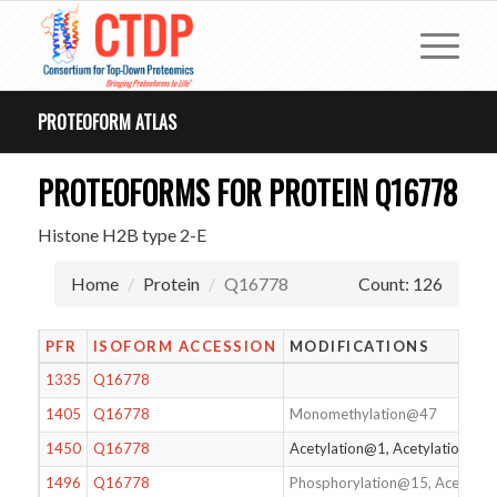
PROTEOFORM ATLAS
PROTEOFORMS FOR PROTEIN Q16778
Histone H2B type 2-E
Home
Protein
Q16778
Count: 126
PFR
ISOFORM ACCESSION
MODIFICATIONS
1335
Q16778
1405
Q16778
Monomethylation@47
1450
Q16778
Acetylation@1, Acetylation@1
1496
Q16778
Phosphorylation@15, Acetylat