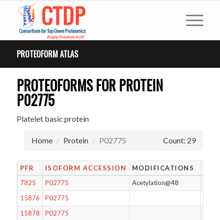
PROTEOFORM ATLAS
PROTEOFORMS FOR PROTEIN
P02775
Platelet basic protein
Home
Protein
P02775
Count: 29
PFR
ISOFORM ACCESSION
MODIFICATIONS
LEN
7825
P02775
Acetylation@48
81
15876
P02775
85
15878
P02775
94