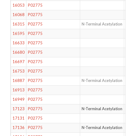
16053
P02775
83
16068
P02775
81
16315
P02775
N-Terminal Acetylation
81
16595
P02775
19
16633
P02775
21
16680
P02775
83
16697
P02775
81
16753
P02775
70
16887
P02775
N-Terminal Acetylation
74
16913
P02775
84
16949
P02775
82
17123
P02775
N-Terminal Acetylation
73
17131
P02775
74
17136
P02775
N-Terminal Acetylation
85